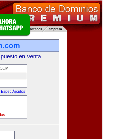
on.com
 puesto en Venta
.COM
y EspectÃ¡culos
m
tas