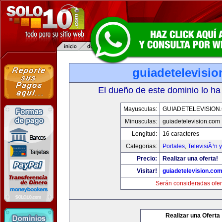
guiadetelevisi
El dueño de este dominio lo ha
Mayusculas:
GUIADETELEVISION
Minusculas:
guiadetelevision.com
Longitud:
16 caracteres
Categorias:
Portales
,
TelevisiÃ³n 
Precio:
Realizar una oferta!
Visitar!
guiadetelevision.co
Serán consideradas ofer
Realizar una Oferta