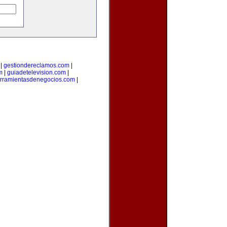
|
gestiondereclamos.com
|
m
|
guiadetelevision.com
|
rramientasdenegocios.com
|