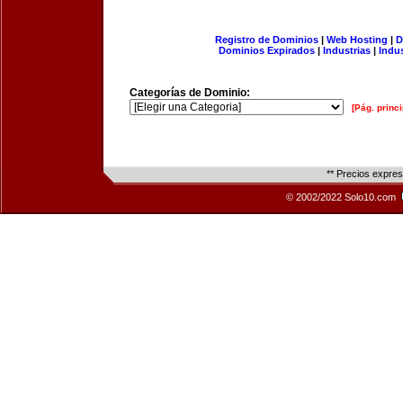
Registro de Dominios
|
Web Hosting
|
D
Dominios Expirados
|
Industrias
|
Indu
Categorías de Dominio:
[Pág. princi
** Precios expre
© 2002/2022 Solo10.com