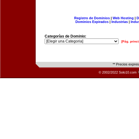
Registro de Dominios
|
Web Hosting
|
D
Dominios Expirados
|
Industrias
|
Indu
Categorías de Dominio:
[Pág. princi
** Precios expre
© 2002/2022 Solo10.com