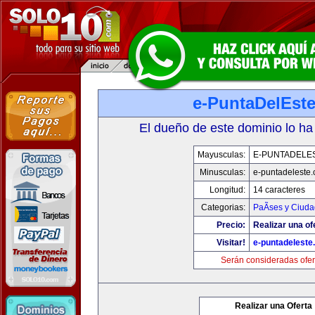
e-PuntaDelEst
El dueño de este dominio lo ha
Mayusculas:
E-PUNTADELE
Minusculas:
e-puntadeleste
Longitud:
14 caracteres
Categorias:
PaÃ­ses y Ciud
Precio:
Realizar una of
Visitar!
e-puntadeleste
Serán consideradas ofer
Realizar una Oferta