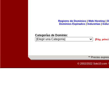
Registro de Dominios
|
Web Hosting
|
D
Dominios Expirados
|
Industrias
|
Indu
Categorías de Dominio:
[Pág. princi
** Precios expre
© 2002/2022 Solo10.com