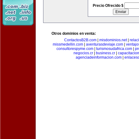
Precio Ofrecido $
Otros dominios en venta:
ContactosB2B.com
|
misdominios.net
|
rela
missmedellin.com
|
aventurasdeviaje.com
|
ventaj
consultorespyme.com
|
turismosudafrica.com
|
pr
negocios.cr
|
business.cr
|
capacitaci
agenciadeinformacion.com
|
enlaces