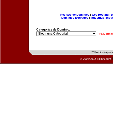
Registro de Dominios
|
Web Hosting
|
D
Dominios Expirados
|
Industrias
|
Indu
Categorías de Dominio:
[Pág. princi
** Precios expre
© 2002/2022 Solo10.com