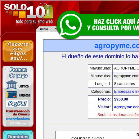
agropyme.c
El dueño de este dominio lo ha
Mayusculas:
AGROPYME.
Minusculas:
agropyme.co
Longitud:
8 caracteres
Categorias:
Empresas e In
Precio:
$950.00
Visitar!
agropyme.co
Serán consideradas ofer
R