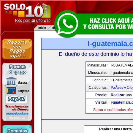
i-guatemala.
El dueño de este dominio lo ha
Mayusculas:
I-GUATEMAL
Minusculas:
i-guatemala.
Longitud:
11 caracteres
Categorias:
PaÃ­ses y Ci
Precio:
Realizar una 
Visitar!
i-guatemala
Serán consideradas ofer
Realizar una Oferta