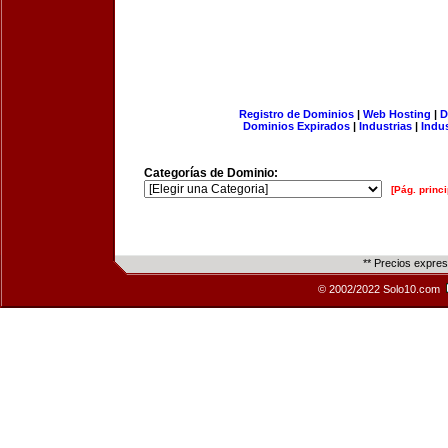
Registro de Dominios
|
Web Hosting
|
D
Dominios Expirados
|
Industrias
|
Indu
Categorías de Dominio:
[Pág. princi
** Precios expre
© 2002/2022 Solo10.com