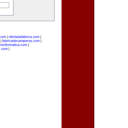
.com
|
ofertadafabrica.com
|
|
fabricadecamperas.com
|
eninformatica.com
|
n.com
|