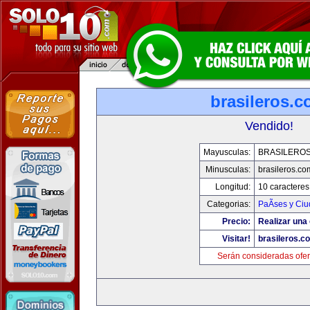
brasileros.
Vendido!
Mayusculas:
BRASILERO
Minusculas:
brasileros.co
Longitud:
10 caracteres
Categorias:
PaÃ­ses y Ci
Precio:
Realizar una 
Visitar!
brasileros.c
Serán consideradas ofer