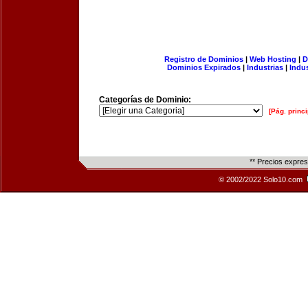
Registro de Dominios
|
Web Hosting
|
D
Dominios Expirados
|
Industrias
|
Indu
Categorías de Dominio:
[Pág. princi
** Precios expre
© 2002/2022 Solo10.com