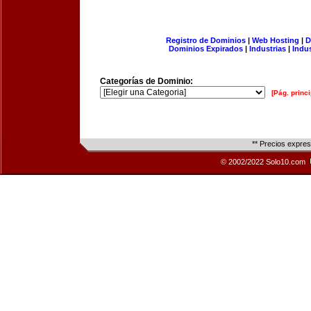
Registro de Dominios
|
Web Hosting
|
D
Dominios Expirados
|
Industrias
|
Indu
Categorías de Dominio:
[Pág. princi
** Precios expre
© 2002/2022 Solo10.com