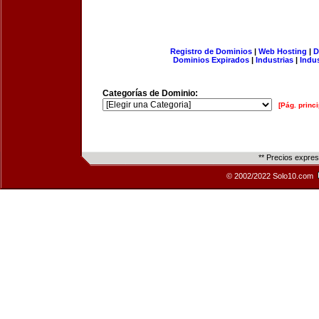
Registro de Dominios
|
Web Hosting
|
D
Dominios Expirados
|
Industrias
|
Indu
Categorías de Dominio:
[Pág. princi
** Precios expre
© 2002/2022 Solo10.com