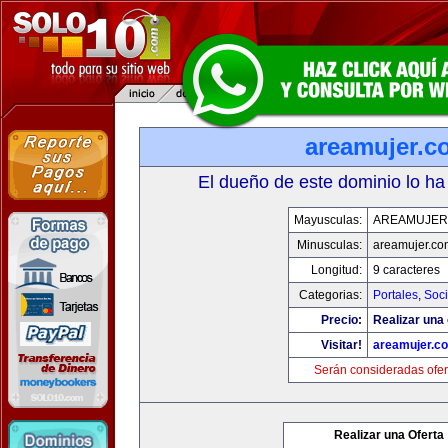
areamujer.c
El dueño de este dominio lo ha
Mayusculas:
AREAMUJER
Minusculas:
areamujer.co
Longitud:
9 caracteres
Categorias:
Portales
,
Soc
Precio:
Realizar una 
Visitar!
areamujer.c
Serán consideradas ofer
Realizar una Oferta