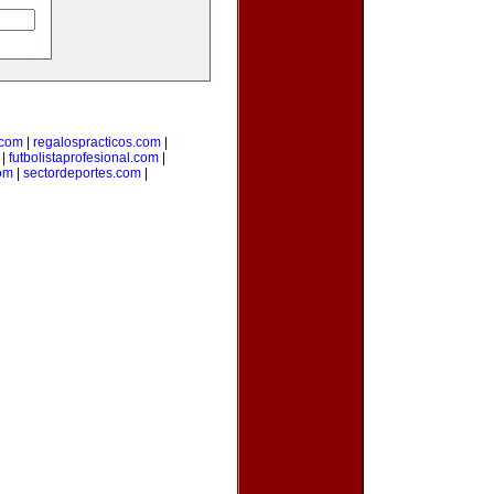
com
|
regalospracticos.com
|
|
futbolistaprofesional.com
|
om
|
sectordeportes.com
|