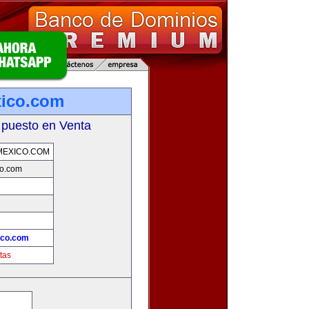
xico.com
 puesto en Venta
MEXICO.COM
co.com
!
ico.com
tas