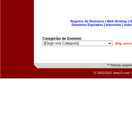
Registro de Dominios
|
Web Hosting
|
D
Dominios Expirados
|
Industrias
|
Indu
Categorías de Dominio:
[Pág. princi
** Precios expre
© 2002/2022 Solo10.com