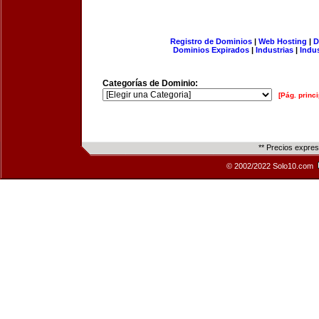
Registro de Dominios
|
Web Hosting
|
D
Dominios Expirados
|
Industrias
|
Indu
Categorías de Dominio:
[Pág. princi
** Precios expre
© 2002/2022 Solo10.com