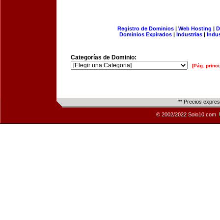
Registro de Dominios
|
Web Hosting
|
D
Dominios Expirados
|
Industrias
|
Indu
Categorías de Dominio:
[Pág. princi
** Precios expre
© 2002/2022 Solo10.com