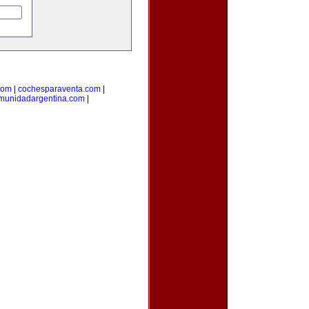
com
|
cochesparaventa.com
|
munidadargentina.com
|