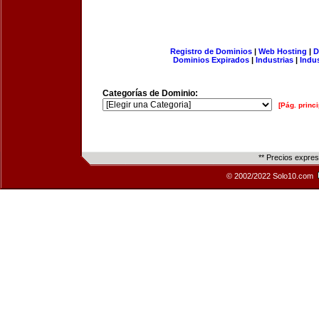
Registro de Dominios
|
Web Hosting
|
D
Dominios Expirados
|
Industrias
|
Indu
Categorías de Dominio:
[Pág. princi
** Precios expre
© 2002/2022 Solo10.com