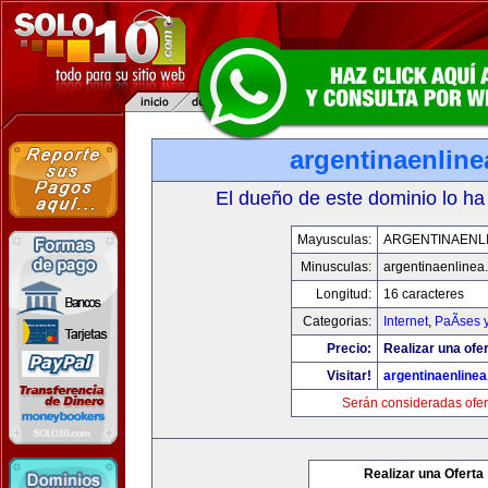
argentinaenlin
El dueño de este dominio lo ha
Mayusculas:
ARGENTINAENL
Minusculas:
argentinaenlinea
Longitud:
16 caracteres
Categorias:
Internet
,
PaÃ­ses 
Precio:
Realizar una ofer
Visitar!
argentinaenline
Serán consideradas ofer
Realizar una Oferta